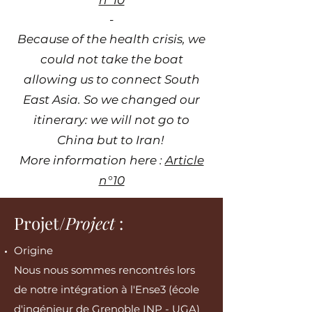
n°10
-
Because of the health crisis, we
could not take the boat
allowing us to connect South
East Asia. So we changed our
itinerary: we will not go to
China but to Iran!
More information here :
Article
n°10
Projet/
Project
:
Origine
Nous nous sommes rencontrés lors
de notre intégration à l'Ense3 (école
d'ingénieur de Grenoble INP - UGA)