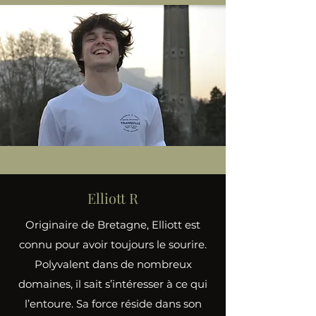
Elliott R
Originaire de Bretagne, Elliott est
connu pour avoir toujours le sourire.
Polyvalent dans de nombreux
domaines, il sait s’intéresser à ce qui
l’entoure. Sa force réside dans son