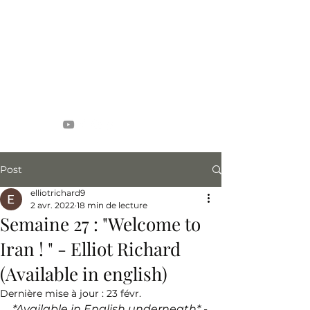
Pékin Sans Stress
4 étudiants, 1 an, 20 pays
Post
elliotrichard9
2 avr. 2022
18 min de lecture
Semaine 27 : "Welcome to
Iran ! " - Elliot Richard
(Available in english)
Dernière mise à jour :
23 févr.
*Available in English underneath* -