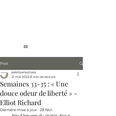
Pékin Sans Stress
4 étudiants, 1 an, 20 pays
Post
pekinsansstress
21 mai 2022
8 min de lecture
Semaines 33-35 : « Une
douce odeur de liberté » -
Elliot Richard
Dernière mise à jour :
28 févr.
       Neuf heures du matin. Nous 