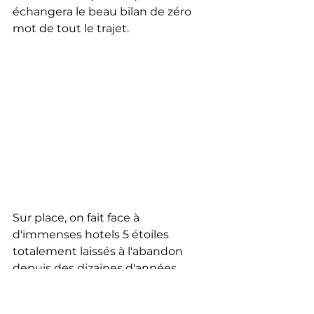
échangera le beau bilan de zéro 
mot de tout le trajet.
Sur place, on fait face à 
d'immenses hotels 5 étoiles 
totalement laissés à l'abandon 
depuis des dizaines d'années. 
Certaines parties (les mieux 
conservées) sont aujourd'hui 